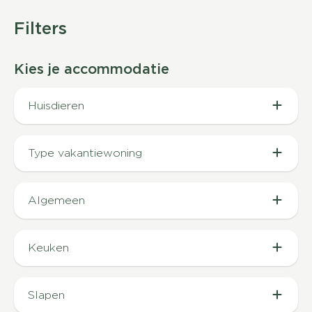
Filters
Kies je accommodatie
Huisdieren
Huisdier toegestaan (5)
Type vakantiewoning
Rustig gelegen
Algemeen
Airconditioning (1)
Keuken
Koffiezetapparaat (4)
Slapen
Combi magnetron (1)