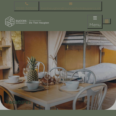
0592-501220
tienheugten@succesholidayparcs.nl
Menu
Vacatures