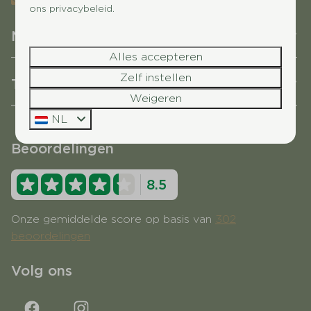
tienheugten@succesholidayparcs.nl
ons privacybeleid.
Navigatie
Alles accepteren
Zelf instellen
Thema's
Weigeren
NL
Beoordelingen
8.5
Onze gemiddelde score op basis van
302
beoordelingen
Volg ons